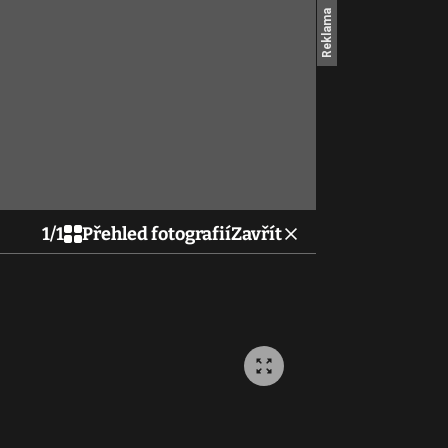
1
/
1
Přehled fotografií
Zavřít