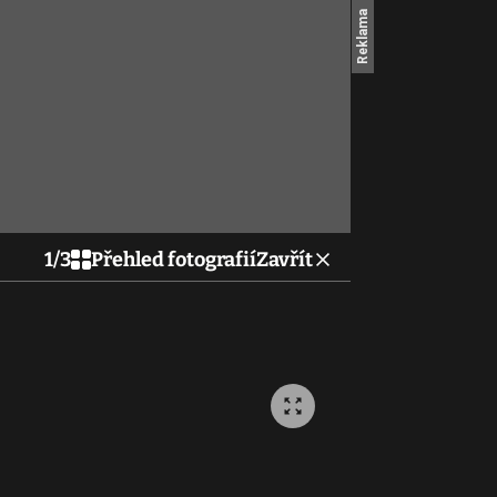
1
/
3
Přehled fotografií
Zavřít