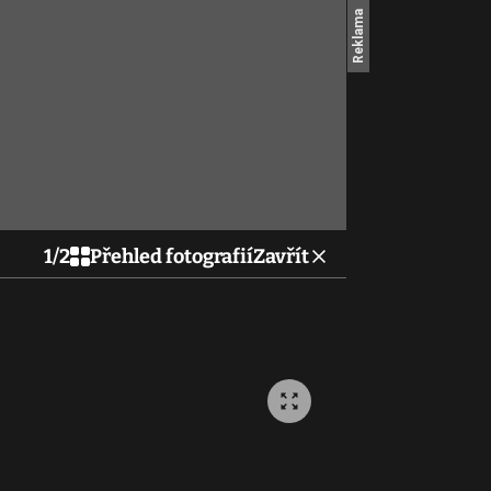
1
/
2
Přehled fotografií
Zavřít