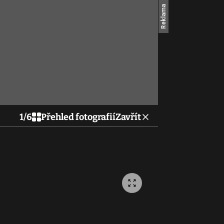
1
/
6
Přehled fotografií
Zavřít