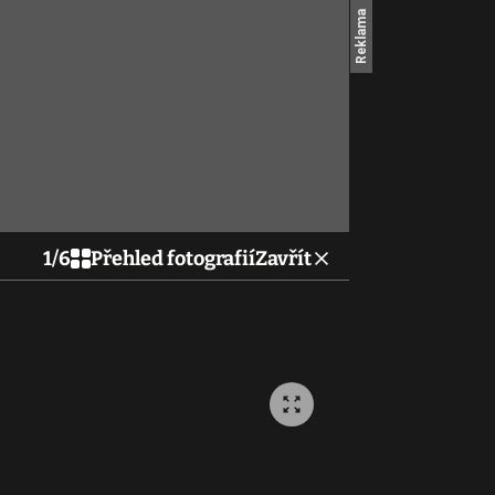
1
/
6
Přehled fotografií
Zavřít