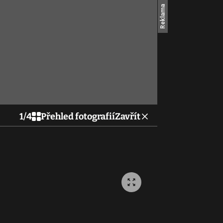
1
/
4
Přehled fotografií
Zavřít