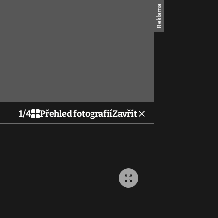
1
/
4
Přehled fotografií
Zavřít