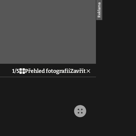
1
/
5
Přehled fotografií
Zavřít