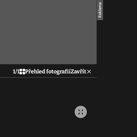
1
/
1
Přehled fotografií
Zavřít