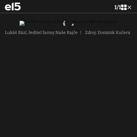
1
/
1
Lukáš Rázl, ředitel farmy Naše Rajče
|
Zdroj: Dominik Kučera