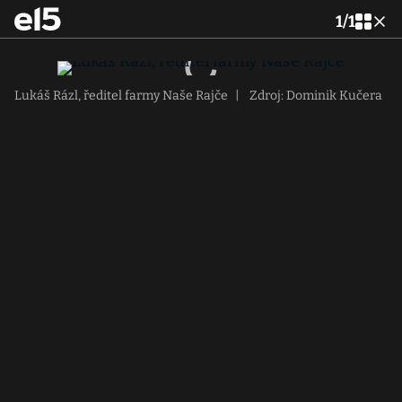
1
/
1
Lukáš Rázl, ředitel farmy Naše Rajče
|
Zdroj: Dominik Kučera