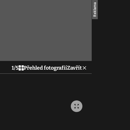
1
/
5
Přehled fotografií
Zavřít