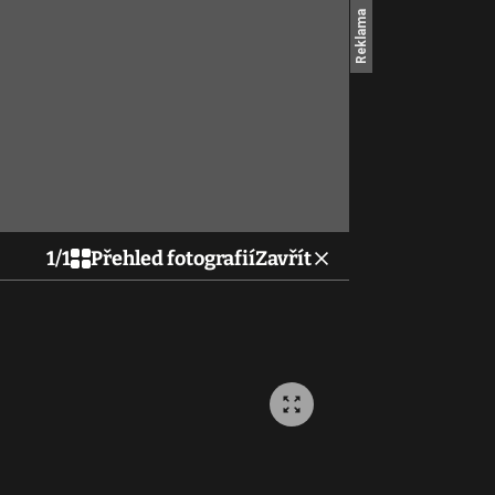
1
/
1
Přehled fotografií
Zavřít