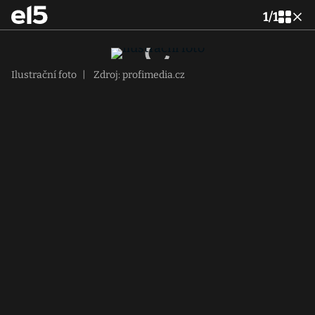
1
/
1
Ilustrační foto
|
Zdroj: profimedia.cz