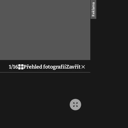
1
/
16
Přehled fotografií
Zavřít