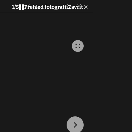
1
/
5
Přehled fotografií
Zavřít