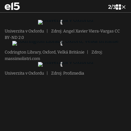
2
/
3
Univerzita v Oxfordu
|
Zdroj: Angel Xavier Viera-Vargas CC
BY-ND 2.0
Codrington Library, Oxford, Velká Británie
|
Zdroj:
massimolistri.com
Univerzita v Oxfordu
|
Zdroj: Profimedia