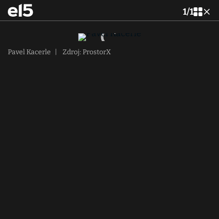
1
/
1
Pavel Kacerle
|
Zdroj: ProstorX