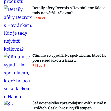
Detaily aféry Decroix s Havránkem: Kdo je
tady největší královna?
Blesk.cz
Câmara se vyjádřil ke spekulacím, které ho
pojí se sedačkou u Haasu
F1 Sport
Šéf Vojenského zpravodajství exkluzivně v
Hráčích: Česku hrozil vyšší stupeň