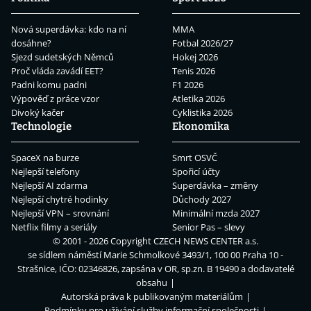
Nová superdávka: kdo na ní
MMA
dosáhne?
Fotbal 2026/27
Sjezd sudetských Němců
Hokej 2026
Proč vláda zavádí EET?
Tenis 2026
Padni komu padni
F1 2026
Výpověď z práce vzor
Atletika 2026
Divoký kačer
Cyklistika 2026
Technologie
Ekonomika
SpaceX na burze
Smrt OSVČ
Nejlepší telefony
Spořicí účty
Nejlepší AI zdarma
Superdávka – změny
Nejlepší chytré hodinky
Důchody 2027
Nejlepší VPN – srovnání
Minimální mzda 2027
Netflix filmy a seriály
Senior Pas – slevy
© 2001 - 2026 Copyright
CZECH NEWS CENTER a.s.
se sídlem náměstí Marie Schmolkové 3493/1, 100 00 Praha 10 -
Strašnice, IČO: 02346826, zapsána v OR, sp.zn. B 19490 a dodavatelé
obsahu
Autorská práva k publikovaným materiálům
Podmínky pro užívání služby informační společnosti