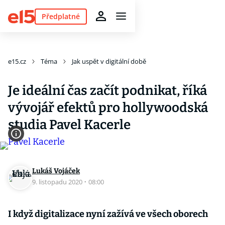
Předplatné
e15.cz
Téma
Jak uspět v digitální době
Je ideální čas začít podnikat, říká
vývojář efektů pro hollywoodská
studia Pavel Kacerle
Lukáš Vojáček
9. listopadu 2020
·
08:00
I když digitalizace nyní zažívá ve všech oborech