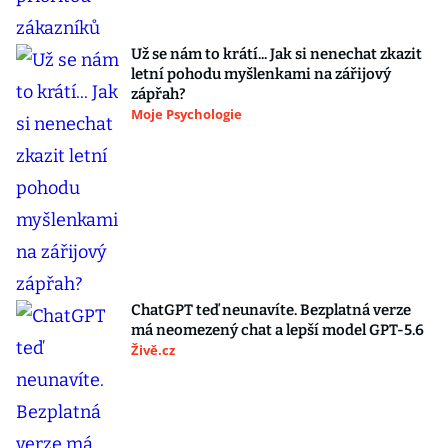
Už se nám to krátí... Jak si nenechat zkazit
letní pohodu myšlenkami na zářijový
zápřah?
Moje Psychologie
ChatGPT teď neunavíte. Bezplatná verze
má neomezený chat a lepší model GPT-5.6
Živě.cz