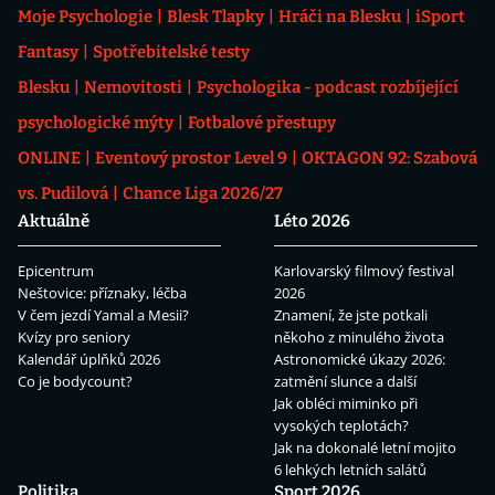
Moje Psychologie
Blesk Tlapky
Hráči na Blesku
iSport
Fantasy
Spotřebitelské testy
Blesku
Nemovitosti
Psychologika - podcast rozbíjející
psychologické mýty
Fotbalové přestupy
ONLINE
Eventový prostor Level 9
OKTAGON 92: Szabová
vs. Pudilová
Chance Liga 2026/27
Aktuálně
Léto 2026
Epicentrum
Karlovarský filmový festival
Neštovice: příznaky, léčba
2026
V čem jezdí Yamal a Mesii?
Znamení, že jste potkali
Kvízy pro seniory
někoho z minulého života
Kalendář úplňků 2026
Astronomické úkazy 2026:
Co je bodycount?
zatmění slunce a další
Jak obléci miminko při
vysokých teplotách?
Jak na dokonalé letní mojito
6 lehkých letních salátů
Politika
Sport 2026