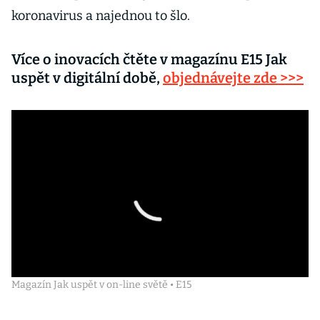
koronavirus a najednou to šlo.
Více o inovacích čtěte v magazínu E15 Jak
uspět v digitální době,
objednávejte zde >>>
Magazín Jak uspět v on-line světě • E15