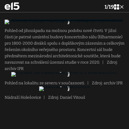
1
/
19
Pohled od jihozápadu na možnou podobu nové čtvrti. V jižní
části je patrné umístění budovy koncertního sálu (filharmonie)
pro 1800-2000 diváků spolu s doplňkovým zázemím a celkovým
řešením okolního veřejného prostoru. Koncertní sál bude
předmětem mezinárodní architektonické soutěže, která bude
navazovat na schválení územní studie v roce 2020.
|
Zdroj:
archiv IPR
Pohled na lokalitu ze severu v současnosti.
|
Zdroj: archiv IPR
Nádraží Holešovice
|
Zdroj: Daniel Vitouš