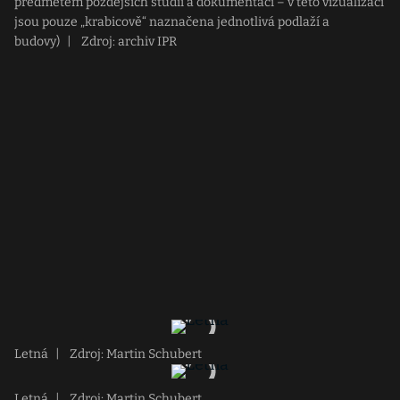
předmětem pozdějších studií a dokumentací – v této vizualizaci
jsou pouze „krabicově“ naznačena jednotlivá podlaží a
budovy)
|
Zdroj: archiv IPR
Letná
|
Zdroj: Martin Schubert
Letná
|
Zdroj: Martin Schubert