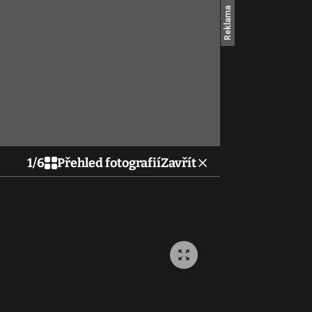
1
/
6
Přehled fotografií
Zavřít