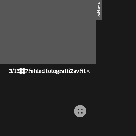
3
/
13
Přehled fotografií
Zavřít