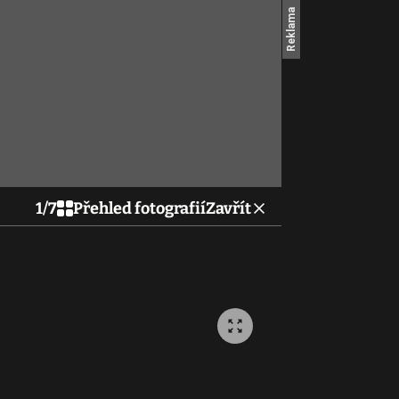
1
/
7
Přehled fotografií
Zavřít