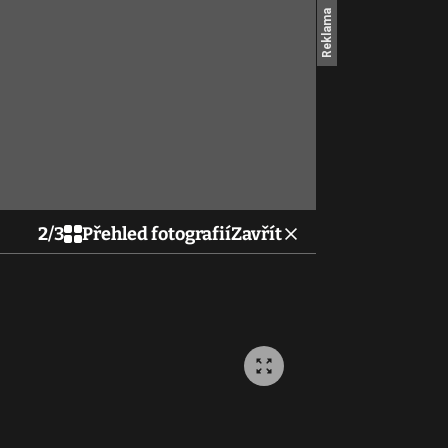
2
/
3
Přehled fotografií
Zavřít