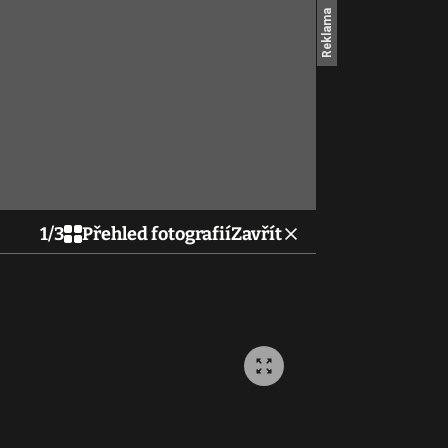
1
/
3
Přehled fotografií
Zavřít