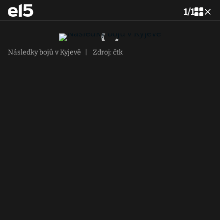
1
/
1
Následky bojů v Kyjevě
|
Zdroj: čtk