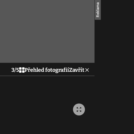
3
/
5
Přehled fotografií
Zavřít