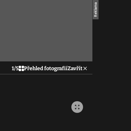
1
/
5
Přehled fotografií
Zavřít