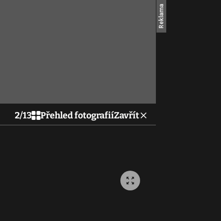
2
/
13
Přehled fotografií
Zavřít