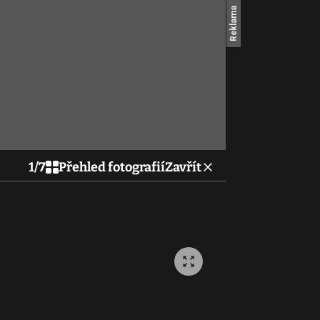
1
/
7
Přehled fotografií
Zavřít