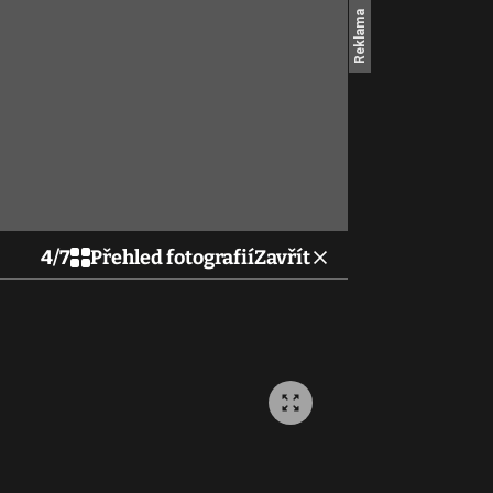
4
/
7
Přehled fotografií
Zavřít