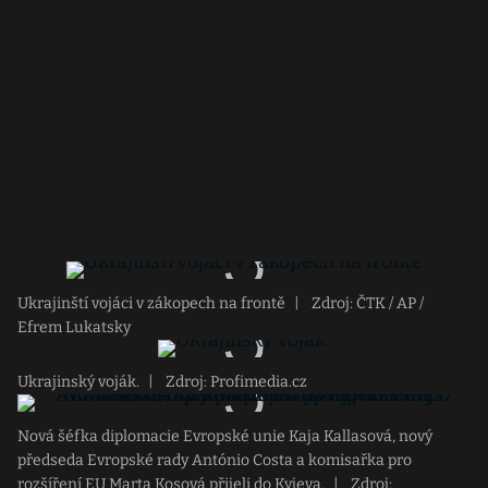
Ukrajinští vojáci v zákopech na frontě
|
Zdroj: ČTK / AP /
Efrem Lukatsky
Ukrajinský voják.
|
Zdroj: Profimedia.cz
Nová šéfka diplomacie Evropské unie Kaja Kallasová, nový
předseda Evropské rady António Costa a komisařka pro
rozšíření EU Marta Kosová přijeli do Kyjeva.
|
Zdroj: