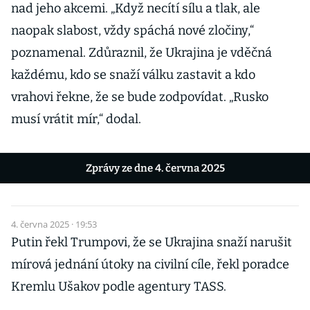
nad jeho akcemi. „Když necítí sílu a tlak, ale
naopak slabost, vždy spáchá nové zločiny,“
poznamenal. Zdůraznil, že Ukrajina je vděčná
každému, kdo se snaží válku zastavit a kdo
vrahovi řekne, že se bude zodpovídat. „Rusko
musí vrátit mír,“ dodal.
Zprávy ze dne 4. června 2025
4. června 2025 · 19:53
Putin řekl Trumpovi, že se Ukrajina snaží narušit
mírová jednání útoky na civilní cíle, řekl poradce
Kremlu Ušakov podle agentury TASS.