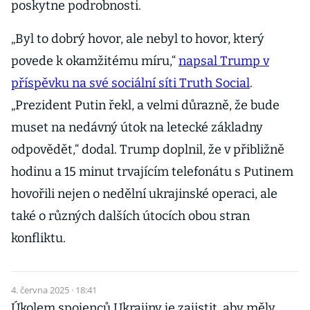
poskytne podrobnosti.
„Byl to dobrý hovor, ale nebyl to hovor, který
povede k okamžitému míru,“
napsal Trump v
příspěvku na své sociální síti Truth Social
.
„Prezident Putin řekl, a velmi důrazně, že bude
muset na nedávný útok na letecké základny
odpovědět,“ dodal. Trump doplnil, že v přibližně
hodinu a 15 minut trvajícím telefonátu s Putinem
hovořili nejen o nedělní ukrajinské operaci, ale
také o různých dalších útocích obou stran
konfliktu.
4. června 2025 · 18:41
Úkolem spojenců Ukrajiny je zajistit, aby měly