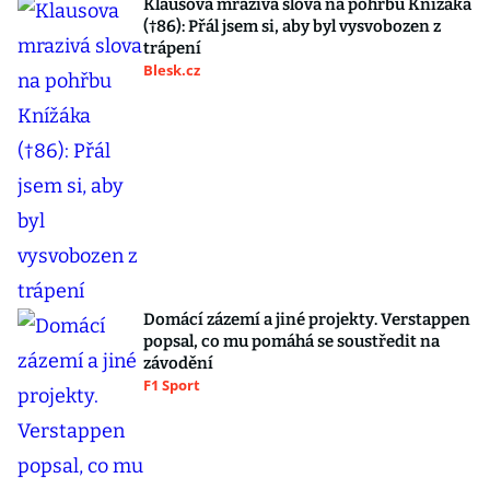
Klausova mrazivá slova na pohřbu Knížáka
(†86): Přál jsem si, aby byl vysvobozen z
trápení
Blesk.cz
Domácí zázemí a jiné projekty. Verstappen
popsal, co mu pomáhá se soustředit na
závodění
F1 Sport