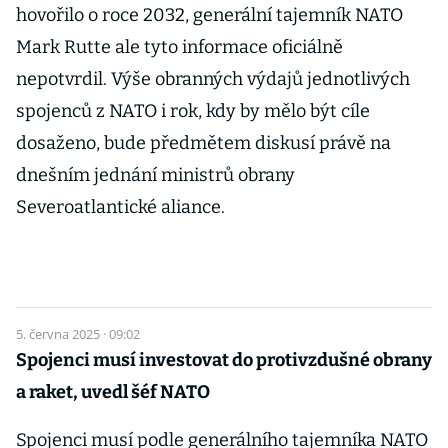
hovořilo o roce 2032, generální tajemník NATO
Mark Rutte ale tyto informace oficiálně
nepotvrdil. Výše obranných výdajů jednotlivých
spojenců z NATO i rok, kdy by mělo být cíle
dosaženo, bude předmětem diskusí právě na
dnešním jednání ministrů obrany
Severoatlantické aliance.
5. června 2025 · 09:02
Spojenci musí investovat do protivzdušné obrany
a raket, uvedl šéf NATO
Spojenci musí podle generálního tajemníka NATO