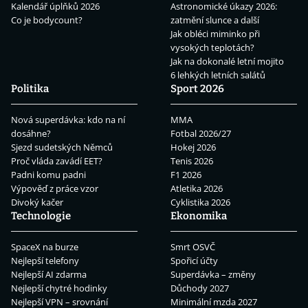
Kalendář úplňků 2026
Astronomické úkazy 2026:
Co je bodycount?
zatmění slunce a další
Jak obléci miminko při
vysokých teplotách?
Jak na dokonalé letní mojito
6 lehkých letních salátů
Politika
Sport 2026
Nová superdávka: kdo na ní
MMA
dosáhne?
Fotbal 2026/27
Sjezd sudetských Němců
Hokej 2026
Proč vláda zavádí EET?
Tenis 2026
Padni komu padni
F1 2026
Výpověď z práce vzor
Atletika 2026
Divoký kačer
Cyklistika 2026
Technologie
Ekonomika
SpaceX na burze
Smrt OSVČ
Nejlepší telefony
Spořicí účty
Nejlepší AI zdarma
Superdávka – změny
Nejlepší chytré hodinky
Důchody 2027
Nejlepší VPN – srovnání
Minimální mzda 2027