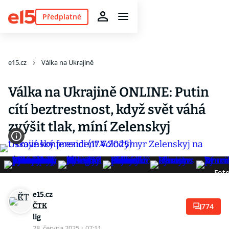
Předplatné
e15.cz
Válka na Ukrajině
Válka na Ukrajině ONLINE: Putin
cítí beztrestnost, když svět váhá
zvýšit tlak, míní Zelenskyj
Foto
e15.cz
ČTK
774
lig
28. června 2025
·
07:11