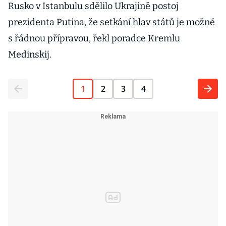
Rusko v Istanbulu sdělilo Ukrajině postoj
prezidenta Putina, že setkání hlav států je možné
s řádnou přípravou, řekl poradce Kremlu
Medinskij.
1
2
3
4