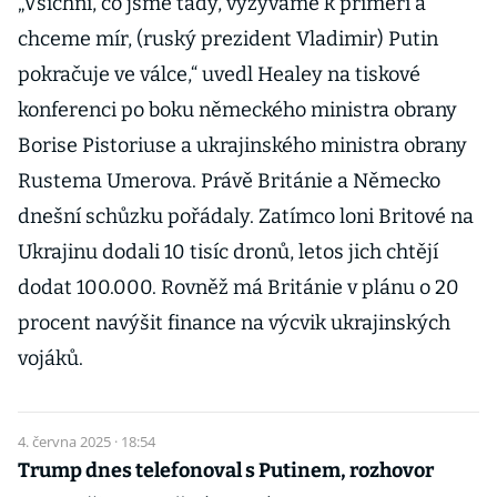
„Všichni, co jsme tady, vyzýváme k příměří a
chceme mír, (ruský prezident Vladimir) Putin
pokračuje ve válce,“ uvedl Healey na tiskové
konferenci po boku německého ministra obrany
Borise Pistoriuse a ukrajinského ministra obrany
Rustema Umerova. Právě Británie a Německo
dnešní schůzku pořádaly. Zatímco loni Britové na
Ukrajinu dodali 10 tisíc dronů, letos jich chtějí
dodat 100.000. Rovněž má Británie v plánu o 20
procent navýšit finance na výcvik ukrajinských
vojáků.
4. června 2025 · 18:54
Trump dnes telefonoval s Putinem, rozhovor