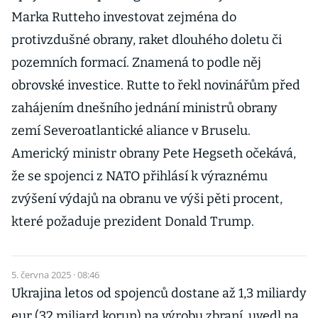
Marka Rutteho investovat zejména do
protivzdušné obrany, raket dlouhého doletu či
pozemních formací. Znamená to podle něj
obrovské investice. Rutte to řekl novinářům před
zahájením dnešního jednání ministrů obrany
zemí Severoatlantické aliance v Bruselu.
Americký ministr obrany Pete Hegseth očekává,
že se spojenci z NATO přihlásí k výraznému
zvýšení výdajů na obranu ve výši pěti procent,
které požaduje prezident Donald Trump.
5. června 2025 · 08:46
Ukrajina letos od spojenců dostane až 1,3 miliardy
eur (32 miliard korun) na výrobu zbraní, uvedl na