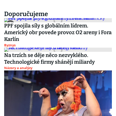
Doporučujeme
PPF spojila síly s globálním lídrem.
Americký obr povede provoz O2 areny i Fora
Karlín
Byznys
Na trzích se děje něco nezvyklého.
Technologické firmy shánějí miliardy
Názory a analýzy