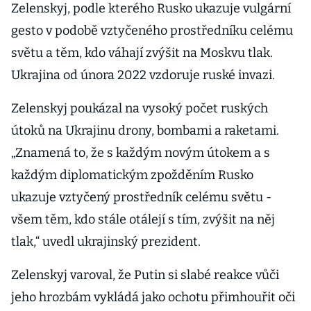
Zelenskyj, podle kterého Rusko ukazuje vulgární
gesto v podobě vztyčeného prostředníku celému
světu a těm, kdo váhají zvýšit na Moskvu tlak.
Ukrajina od února 2022 vzdoruje ruské invazi.
Zelenskyj poukázal na vysoký počet ruských
útoků na Ukrajinu drony, bombami a raketami.
„Znamená to, že s každým novým útokem a s
každým diplomatickým zpožděním Rusko
ukazuje vztyčený prostředník celému světu -
všem těm, kdo stále otálejí s tím, zvýšit na něj
tlak,“ uvedl ukrajinský prezident.
Zelenskyj varoval, že Putin si slabé reakce vůči
jeho hrozbám vykládá jako ochotu přimhouřit oči