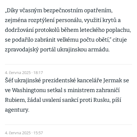
„Díky včasným bezpečnostním opatřením,
zejména rozptýlení personálu, využití krytů a
dodržování protokolů během leteckého poplachu,
se podařilo zabránit velkému počtu obětí,“ cituje
zpravodajský portál ukrajinskou armádu.
4. června 2025 · 18:17
Šéf ukrajinské prezidentské kanceláře Jermak se
ve Washingtonu setkal s ministrem zahraničí
Rubiem, žádal uvalení sankcí proti Rusku, píší
agentury.
4. června 2025 · 15:57