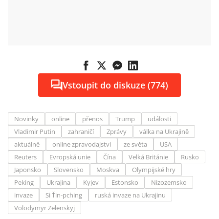
Vstoupit do diskuze (774)
Novinky
online
přenos
Trump
události
Vladimir Putin
zahraničí
Zprávy
válka na Ukrajině
aktuálně
online zpravodajství
ze světa
USA
Reuters
Evropská unie
Čína
Velká Británie
Rusko
Japonsko
Slovensko
Moskva
Olympijské hry
Peking
Ukrajina
Kyjev
Estonsko
Nizozemsko
invaze
Si Ťin-pching
ruská invaze na Ukrajinu
Volodymyr Zelenskyj