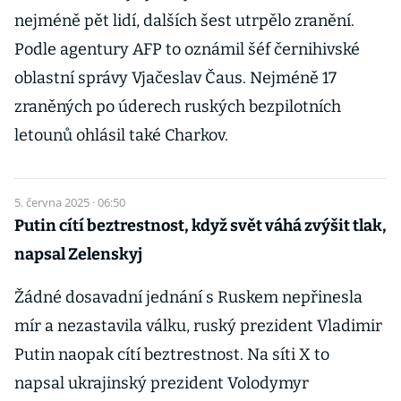
nejméně pět lidí, dalších šest utrpělo zranění.
Podle agentury AFP to oznámil šéf černihivské
oblastní správy Vjačeslav Čaus. Nejméně 17
zraněných po úderech ruských bezpilotních
letounů ohlásil také Charkov.
5. června 2025 · 06:50
Putin cítí beztrestnost, když svět váhá zvýšit tlak,
napsal Zelenskyj
Žádné dosavadní jednání s Ruskem nepřinesla
mír a nezastavila válku, ruský prezident Vladimir
Putin naopak cítí beztrestnost. Na síti X to
napsal ukrajinský prezident Volodymyr