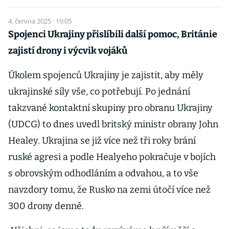
4. června 2025 · 19:05
Spojenci Ukrajiny přislíbili další pomoc, Británie
zajistí drony i výcvik vojáků
Úkolem spojenců Ukrajiny je zajistit, aby měly
ukrajinské síly vše, co potřebují. Po jednání
takzvané kontaktní skupiny pro obranu Ukrajiny
(UDCG) to dnes uvedl britský ministr obrany John
Healey. Ukrajina se již více než tři roky brání
ruské agresi a podle Healyeho pokračuje v bojích
s obrovským odhodláním a odvahou, a to vše
navzdory tomu, že Rusko na zemi útočí více než
300 drony denně.