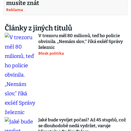
musíte znát
Reklama
Články z jiných titulů
V trezoru měl 80 milionů, teď ho policie
obvinila. „Nemám slov,“ říká exšéf Správy
železnic
Blesk politika
Jaké bude vyvíjet počasí? Až 45 stupňů, což
se dlouhodobě nedá vydržet, varuje