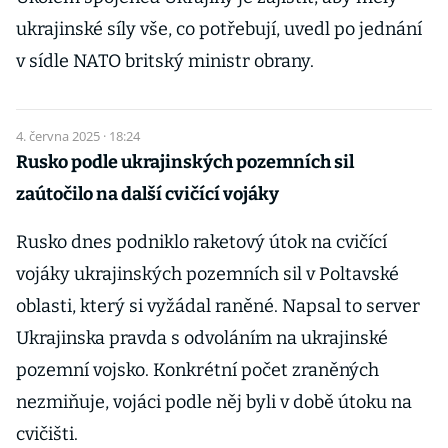
ukrajinské síly vše, co potřebují, uvedl po jednání
v sídle NATO britský ministr obrany.
4. června 2025 · 18:24
Rusko podle ukrajinských pozemních sil
zaútočilo na další cvičící vojáky
Rusko dnes podniklo raketový útok na cvičící
vojáky ukrajinských pozemních sil v Poltavské
oblasti, který si vyžádal raněné. Napsal to server
Ukrajinska pravda s odvoláním na ukrajinské
pozemní vojsko. Konkrétní počet zraněných
nezmiňuje, vojáci podle něj byli v době útoku na
cvičišti.