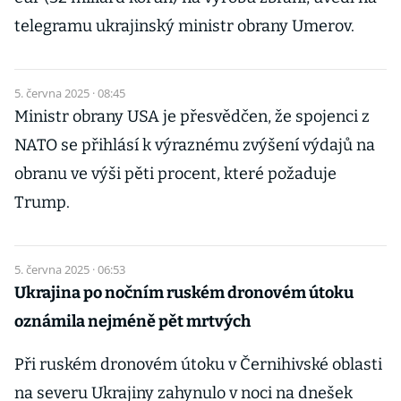
telegramu ukrajinský ministr obrany Umerov.
5. června 2025 · 08:45
Ministr obrany USA je přesvědčen, že spojenci z
NATO se přihlásí k výraznému zvýšení výdajů na
obranu ve výši pěti procent, které požaduje
Trump.
5. června 2025 · 06:53
Ukrajina po nočním ruském dronovém útoku
oznámila nejméně pět mrtvých
Při ruském dronovém útoku v Černihivské oblasti
na severu Ukrajiny zahynulo v noci na dnešek