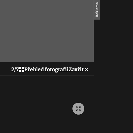
2
/
7
Přehled fotografií
Zavřít