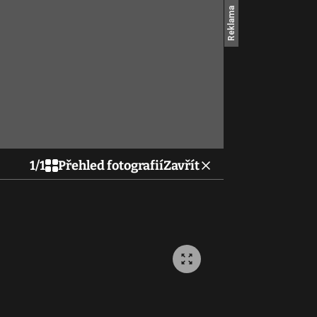
1
/
1
Přehled fotografií
Zavřít