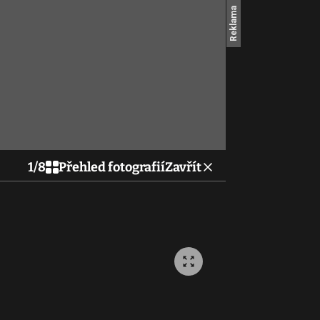
1
/
8
Přehled fotografií
Zavřít