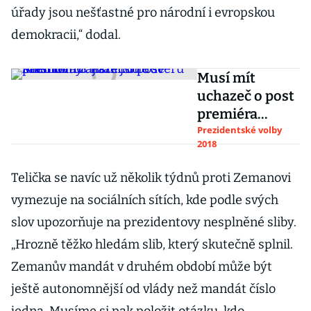
úřady jsou nešťastné pro národní i evropskou
demokracii,“ dodal.
Musí mít
uchazeč o post
premiéra
zajištěnou
Prezidentské volby
2018
důvěru
Sněmovny?
Telička se navíc už několik týdnů proti Zemanovi
Ptali jsme se
vymezuje na sociálních sítích, kde podle svých
kandidátů
slov upozorňuje na prezidentovy nesplněné sliby.
„Hrozně těžko hledám slib, který skutečně splnil.
Zemanův mandát v druhém období může být
ještě autonomnější od vlády než mandát číslo