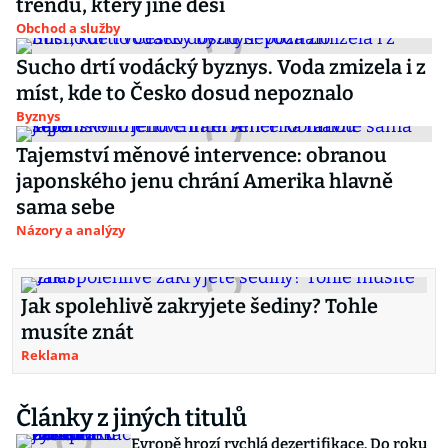
trendu, který jiné děsí
Obchod a služby
Sucho drtí vodácký byznys. Voda zmizela i z
míst, kde to Česko dosud nepoznalo
Byznys
Tajemství měnové intervence: obranou
japonského jenu chrání Amerika hlavně
sama sebe
Názory a analýzy
Jak spolehlivě zakryjete šediny? Tohle
musíte znát
Reklama
Články z jiných titulů
Evropě hrozí rychlá dezertifikace. Do roku