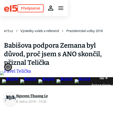
Předplatné
e15.cz
Výsledky voleb a referend
Prezidentské volby 2018
Babišova podpora Zemana byl
důvod, proč jsem s ANO skončil,
přiznal Telička
8
Fotogalerie
Nguyen Thuong Ly
8. ledna 2018
·
19:30