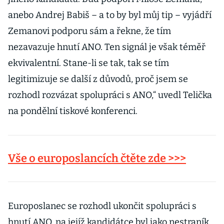
anebo Andrej Babiš – a to by byl můj tip – vyjádří
Zemanovi podporu sám a řekne, že tím
nezavazuje hnutí ANO. Ten signál je však téměř
ekvivalentní. Stane-li se tak, tak se tím
legitimizuje se další z důvodů, proč jsem se
rozhodl rozvázat spolupráci s ANO,“ uvedl Telička
na pondělní tiskové konferenci.
Vše o europoslancích čtěte zde >>>
Europoslanec se rozhodl ukončit spolupráci s
hnutí ANO, na jejíž kandidátce byl jako nestraník