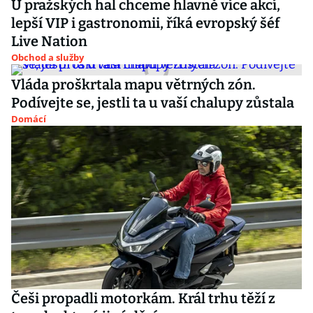
U pražských hal chceme hlavně více akcí,
lepší VIP i gastronomii, říká evropský šéf
Live Nation
Obchod a služby
Vláda proškrtala mapu větrných zón.
Podívejte se, jestli ta u vaší chalupy zůstala
Domácí
Češi propadli motorkám. Král trhu těží z