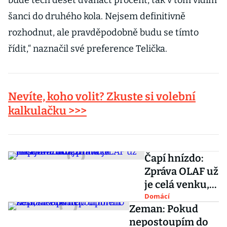
bude těch deset dvanáct procent, tak v tom vidím
šanci do druhého kola. Nejsem definitivně
rozhodnut, ale pravděpodobně budu se tímto
řídit,“ naznačil své preference Telička.
Nevíte, koho volit? Zkuste si volební
kalkulačku >>>
Čapí hnízdo:
Zpráva OLAF už
je celá venku,
zmiňuje
Domácí
Zeman: Pokud
zatajování
nepostoupím do
informací a