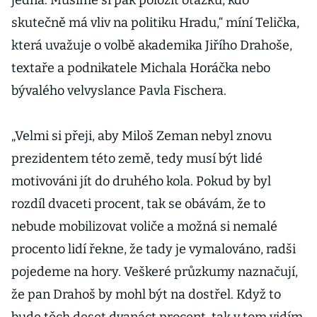
jedna. Musíme si pak položit otázku, kdo
skutečně má vliv na politiku Hradu,“ míní Telička,
která uvažuje o volbě akademika Jiřího Drahoše,
textaře a podnikatele Michala Horáčka nebo
bývalého velvyslance Pavla Fischera.
„Velmi si přeji, aby Miloš Zeman nebyl znovu
prezidentem této země, tedy musí být lidé
motivováni jít do druhého kola. Pokud by byl
rozdíl dvaceti procent, tak se obávám, že to
nebude mobilizovat voliče a možná si nemalé
procento lidí řekne, že tady je vymalováno, radši
pojedeme na hory. Veškeré průzkumy naznačují,
že pan Drahoš by mohl být na dostřel. Když to