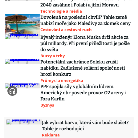
2040 zasáhne i Polabí a jižní Moravu
Technologie a média
Dovolená na poslední chvíli? Tahle země
nabízí moře jako Maledivy za zlomek ceny
Cestování a cestovní ruch
Bývalý inženýr Elona Muska drží akcie za
půl miliardy. Při první příležitosti je pošle
do světa
Burzy a trhy
Potenciální zachránce Soleku zrušil
nabídku. Zadlužené solární společnosti
hrozí konkurz
Průmysl a energetika
PPF spojila síly s globálním lídrem.
Americký obr povede provoz O2 areny i
Fora Karlín
Byznys
Jak vybrat barvu, která vám bude slušet?
Tohle je rozhodující
Reklama