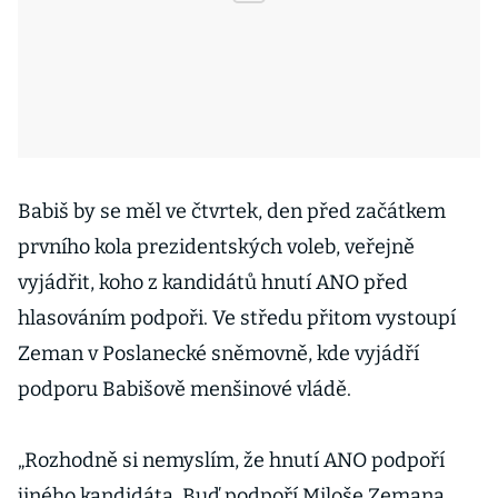
Babiš by se měl ve čtvrtek, den před začátkem
prvního kola prezidentských voleb, veřejně
vyjádřit, koho z kandidátů hnutí ANO před
hlasováním podpoři. Ve středu přitom vystoupí
Zeman v Poslanecké sněmovně, kde vyjádří
podporu Babišově menšinové vládě.
„Rozhodně si nemyslím, že hnutí ANO podpoří
jiného kandidáta. Buď podpoří Miloše Zemana,