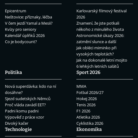
Epicentrum
Karlovarský filmový festival
Neštovice: příznaky, léčba
2026
V čem jezdí Yamal a Mesii?
Znamení, že jste potkali
Kvízy pro seniory
někoho z minulého života
Kalendář úplňků 2026
Astronomické úkazy 2026:
Co je bodycount?
zatmění slunce a další
Jak obléci miminko při
vysokých teplotách?
Jak na dokonalé letní mojito
6 lehkých letních salátů
Politika
Sport 2026
Nová superdávka: kdo na ní
MMA
dosáhne?
Fotbal 2026/27
Sjezd sudetských Němců
Hokej 2026
Proč vláda zavádí EET?
Tenis 2026
Padni komu padni
F1 2026
Výpověď z práce vzor
Atletika 2026
Divoký kačer
Cyklistika 2026
Technologie
Ekonomika