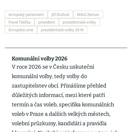
evropský parlament
Jiří Drahoš
Miloš Zeman
Pavel Telička
prezident
prezidentské volby
Evropská unie
prezidentské volby 2018
Komunální volby 2026
V roce 2026 se v Česku uskuteční
komunální volby, tedy volby do
zastupitelstev obcí. Přinášíme přehled
důležitých informací, mezi které patří
termín a čas voleb, specifika komunálních
voleb v Praze a dalších velkých městech,
volební průzkumy, kandidáti a pravidla