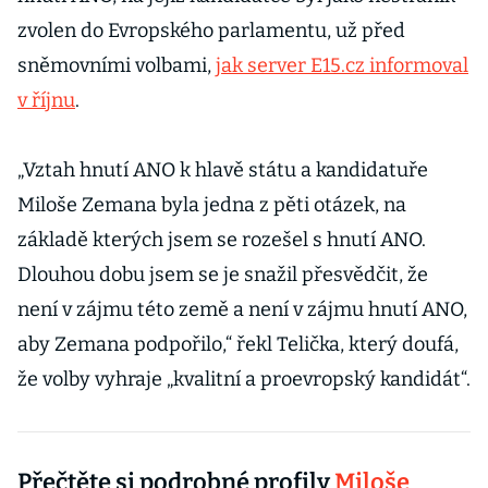
zvolen do Evropského parlamentu, už před
sněmovními volbami,
jak server E15.cz informoval
v říjnu
.
„Vztah hnutí ANO k hlavě státu a kandidatuře
Miloše Zemana byla jedna z pěti otázek, na
základě kterých jsem se rozešel s hnutí ANO.
Dlouhou dobu jsem se je snažil přesvědčit, že
není v zájmu této země a není v zájmu hnutí ANO,
aby Zemana podpořilo,“ řekl Telička, který doufá,
že volby vyhraje „kvalitní a proevropský kandidát“.
Přečtěte si podrobné profily
Miloše