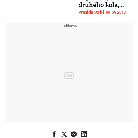
druhého kola,
falšování údajů
nikoho
Prezidentské volby 2018
nepodpořím