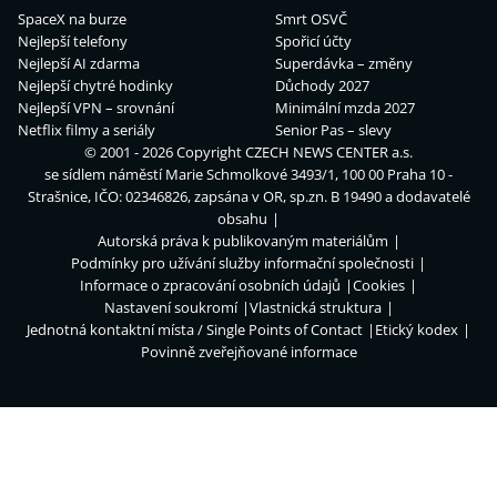
SpaceX na burze
Smrt OSVČ
Nejlepší telefony
Spořicí účty
Nejlepší AI zdarma
Superdávka – změny
Nejlepší chytré hodinky
Důchody 2027
Nejlepší VPN – srovnání
Minimální mzda 2027
Netflix filmy a seriály
Senior Pas – slevy
© 2001 - 2026 Copyright
CZECH NEWS CENTER a.s.
se sídlem náměstí Marie Schmolkové 3493/1, 100 00 Praha 10 -
Strašnice, IČO: 02346826, zapsána v OR, sp.zn. B 19490 a dodavatelé
obsahu
Autorská práva k publikovaným materiálům
Podmínky pro užívání služby informační společnosti
Informace o zpracování osobních údajů
Cookies
Nastavení soukromí
Vlastnická struktura
Jednotná kontaktní místa / Single Points of Contact
Etický kodex
Povinně zveřejňované informace