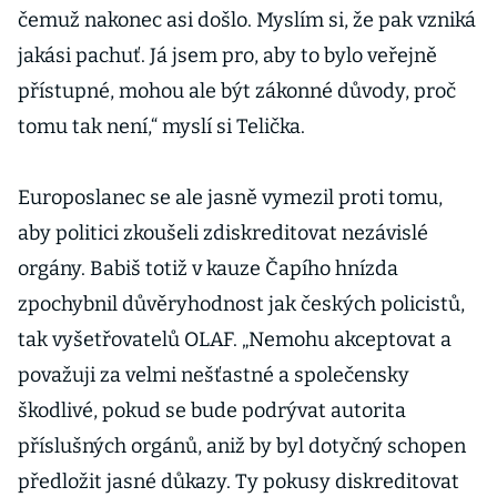
čemuž nakonec asi došlo. Myslím si, že pak vzniká
jakási pachuť. Já jsem pro, aby to bylo veřejně
přístupné, mohou ale být zákonné důvody, proč
tomu tak není,“ myslí si Telička.
Europoslanec se ale jasně vymezil proti tomu,
aby politici zkoušeli zdiskreditovat nezávislé
orgány. Babiš totiž v kauze Čapího hnízda
zpochybnil důvěryhodnost jak českých policistů,
tak vyšetřovatelů OLAF. „Nemohu akceptovat a
považuji za velmi nešťastné a společensky
škodlivé, pokud se bude podrývat autorita
příslušných orgánů, aniž by byl dotyčný schopen
předložit jasné důkazy. Ty pokusy diskreditovat