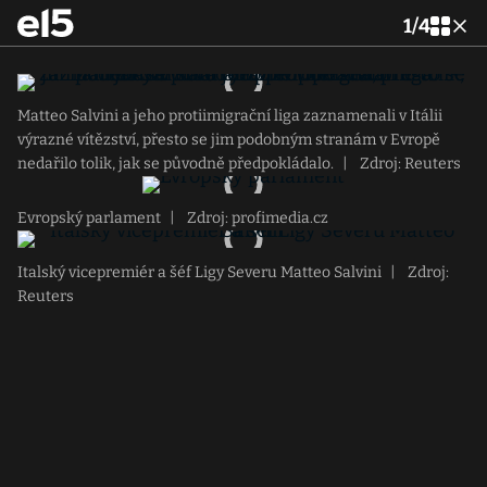
1
/
4
Matteo Salvini a jeho protiimigrační liga zaznamenali v Itálii
výrazné vítězství, přesto se jim podobným stranám v Evropě
nedařilo tolik, jak se původně předpokládalo.
|
Zdroj: Reuters
Evropský parlament
|
Zdroj: profimedia.cz
Italský vicepremiér a šéf Ligy Severu Matteo Salvini
|
Zdroj:
Reuters