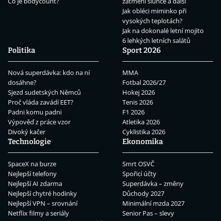
Co je bodycount?
zatmění slunce a další
Jak obléci miminko při
vysokých teplotách?
Jak na dokonalé letní mojito
6 lehkých letních salátů
Politika
Sport 2026
Nová superdávka: kdo na ní
MMA
dosáhne?
Fotbal 2026/27
Sjezd sudetských Němců
Hokej 2026
Proč vláda zavádí EET?
Tenis 2026
Padni komu padni
F1 2026
Výpověď z práce vzor
Atletika 2026
Divoký kačer
Cyklistika 2026
Technologie
Ekonomika
SpaceX na burze
Smrt OSVČ
Nejlepší telefony
Spořicí účty
Nejlepší AI zdarma
Superdávka – změny
Nejlepší chytré hodinky
Důchody 2027
Nejlepší VPN – srovnání
Minimální mzda 2027
Netflix filmy a seriály
Senior Pas – slevy