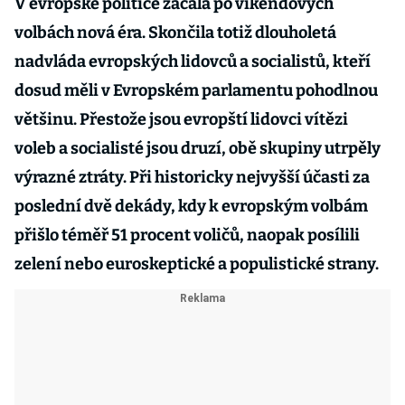
V evropské politice začala po víkendových
volbách nová éra. Skončila totiž dlouholetá
nadvláda evropských lidovců a socialistů, kteří
dosud měli v Evropském parlamentu pohodlnou
většinu. Přestože jsou evropští lidovci vítězi
voleb a socialisté jsou druzí, obě skupiny utrpěly
výrazné ztráty. Při historicky nejvyšší účasti za
poslední dvě dekády, kdy k evropským volbám
přišlo téměř 51 procent voličů, naopak posílili
zelení nebo euroskeptické a populistické strany.