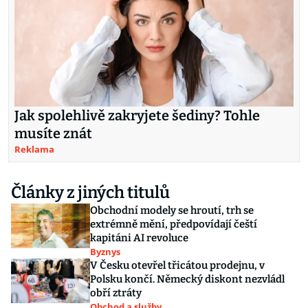
Jak spolehlivě zakryjete šediny? Tohle
musíte znát
Reklama
Články z jiných titulů
Obchodní modely se hroutí, trh se
extrémně mění, předpovídají čeští
kapitáni AI revoluce
Byznys
V Česku otevřel třicátou prodejnu, v
Polsku končí. Německý diskont nezvládl
obří ztráty
Obchod a služby