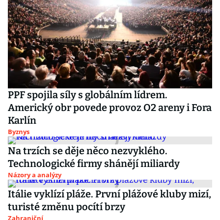
PPF spojila síly s globálním lídrem.
Americký obr povede provoz O2 areny i Fora
Karlín
Byznys
Na trzích se děje něco nezvyklého.
Technologické firmy shánějí miliardy
Názory a analýzy
Itálie vyklízí pláže. První plážové kluby mizí,
turisté změnu pocítí brzy
Zahraniční