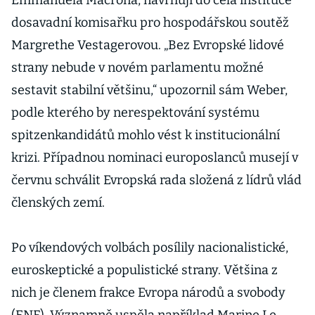
Emmanuela Macrona, navrhují do čela instituce
dosavadní komisařku pro hospodářskou soutěž
Margrethe Vestagerovou. „Bez Evropské lidové
strany nebude v novém parlamentu možné
sestavit stabilní většinu,“ upozornil sám Weber,
podle kterého by nerespektování systému
spitzenkandidátů mohlo vést k institucionální
krizi. Případnou nominaci europoslanců musejí v
červnu schválit Evropská rada složená z lídrů vlád
členských zemí.
Po víkendových volbách posílily nacionalistické,
euroskeptické a populistické strany. Většina z
nich je členem frakce Evropa národů a svobody