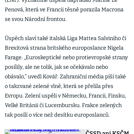
(ENF). Významně uspěla například Marine Le
Penová, která ve Francii těsně porazila Macrona
se svou Národní frontou.
Úspěch slaví také italská Liga Mattea Salviniho či
Brexitová strana britského europoslance Nigela
Farage. „Euroskeptické nebo protievropské strany
posílily, ale ne tolik, jak se očekávalo nebo
obávalo,“ uvedl Kovář. Zahraniční média píší také
o takzvané zelené vlně, která se přelila přes
Evropu. Zelení uspěli v Německu, Francii, Finsku,
Velké Británii či Lucembursku. Frakce zelených
tak posílí o více než desítku europoslanců.
ČSSD ani KSČM