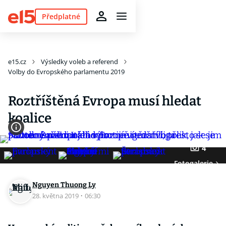
Předplatné
e15.cz
Výsledky voleb a referend
Volby do Evropského parlamentu 2019
Roztříštěná Evropa musí hledat
koalice
4
Fotogalerie
Nguyen Thuong Ly
28. května 2019
·
06:30