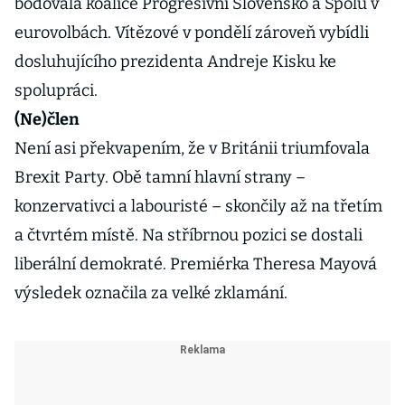
bodovala koalice Progresivní Slovensko a Spolu v
eurovolbách. Vítězové v pondělí zároveň vybídli
dosluhujícího prezidenta Andreje Kisku ke
spolupráci.
(Ne)člen
Není asi překvapením, že v Británii triumfovala
Brexit Party. Obě tamní hlavní strany –
konzervativci a labouristé – skončily až na třetím
a čtvrtém místě. Na stříbrnou pozici se dostali
liberální demokraté. Premiérka Theresa Mayová
výsledek označila za velké zklamání.