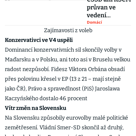
průvan ve
vedení
nechystají.
Domácí
Zajímavosti z voleb
Hamáček:
Musíme hrát
Konzervativci ve V4 uspěli
roli levicového
Dominancí konzervativních sil skončily volby v
rebela
Maďarsku a v Polsku, ani toto asi v Bruselu velkou
radost nezpůsobí. Fidesz Viktora Orbána obsadí
přes polovinu křesel v EP (13 z 21 – mají stejně
jako ČR), Právo a spravedlnost (PiS) Jaroslawa
Kaczyńského dostalo 46 procent
Vítr změn na Slovensku
Na Slovensku způsobily eurovolby malé politické
zemětřesení. Vládní Smer-SD skončil až druhý,