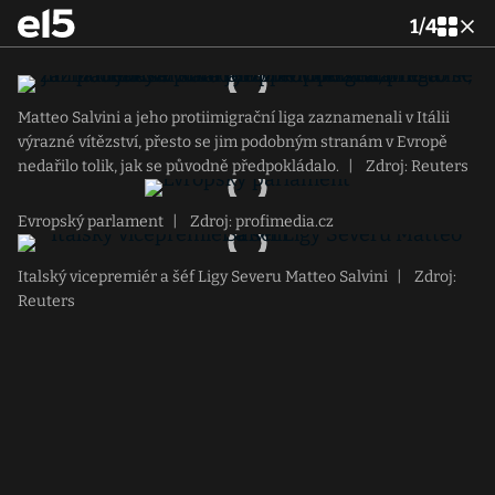
1
/
4
Matteo Salvini a jeho protiimigrační liga zaznamenali v Itálii
výrazné vítězství, přesto se jim podobným stranám v Evropě
nedařilo tolik, jak se původně předpokládalo.
|
Zdroj: Reuters
Evropský parlament
|
Zdroj: profimedia.cz
Italský vicepremiér a šéf Ligy Severu Matteo Salvini
|
Zdroj:
Reuters