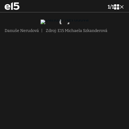
1
/
1
Danuše Nerudová
|
Zdroj: E15 Michaela Szkanderová