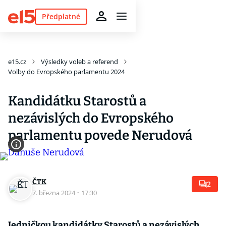
Předplatné
e15.cz
Výsledky voleb a referend
Volby do Evropského parlamentu 2024
Kandidátku Starostů a
nezávislých do Evropského
parlamentu povede Nerudová
ČTK
2
7. března 2024
·
17:30
Jedničkou kandidátky Starostů a nezávislých