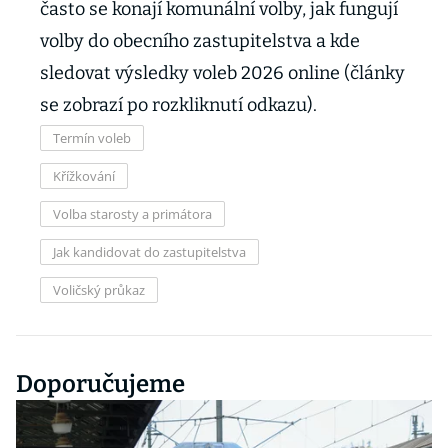
často se konají komunální volby, jak fungují
volby do obecního zastupitelstva a kde
sledovat výsledky voleb 2026 online (články
se zobrazí po rozkliknutí odkazu).
Termín voleb
Křížkování
Volba starosty a primátora
Jak kandidovat do zastupitelstva
Voličský průkaz
Doporučujeme