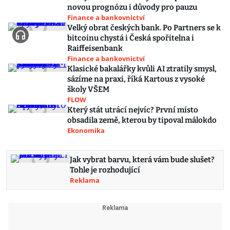
novou prognózu i důvody pro pauzu
Finance a bankovnictví
Velký obrat českých bank. Po Partners se k
bitcoinu chystá i Česká spořitelna i
Raiffeisenbank
Finance a bankovnictví
Klasické bakalářky kvůli AI ztratily smysl,
sázíme na praxi, říká Kartous z vysoké
školy VŠEM
FLOW
Který stát utrácí nejvíc? První místo
obsadila země, kterou by tipoval málokdo
Ekonomika
Jak vybrat barvu, která vám bude slušet?
Tohle je rozhodující
Reklama