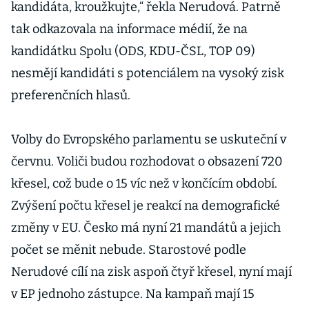
kandidáta, kroužkujte,“ řekla Nerudová. Patrně
tak odkazovala na informace médií, že na
kandidátku Spolu (ODS, KDU-ČSL, TOP 09)
nesmějí kandidáti s potenciálem na vysoký zisk
preferenčních hlasů.
Volby do Evropského parlamentu se uskuteční v
červnu. Voliči budou rozhodovat o obsazení 720
křesel, což bude o 15 víc než v končícím období.
Zvýšení počtu křesel je reakcí na demografické
změny v EU. Česko má nyní 21 mandátů a jejich
počet se měnit nebude. Starostové podle
Nerudové cílí na zisk aspoň čtyř křesel, nyní mají
v EP jednoho zástupce. Na kampaň mají 15