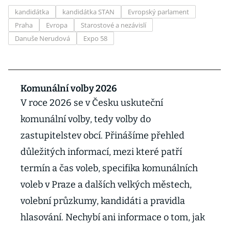
kandidátka
kandidátka STAN
Evropský parlament
Praha
Evropa
Starostové a nezávislí
Danuše Nerudová
Expo 58
Komunální volby 2026
V roce 2026 se v Česku uskuteční
komunální volby, tedy volby do
zastupitelstev obcí. Přinášíme přehled
důležitých informací, mezi které patří
termín a čas voleb, specifika komunálních
voleb v Praze a dalších velkých městech,
volební průzkumy, kandidáti a pravidla
hlasování. Nechybí ani informace o tom, jak