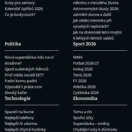
Kvízy pro seniory
někoho z minulého života
Kalendář úplňků 2026
Astronomické úkazy 2026:
Co je bodycount?
zatmění slunce a další
Jak obléci miminko při
vysokých teplotách?
Jak na dokonalé letní mojito
6 lehkých letních salátů
Politika
Sport 2026
Nová superdávka: kdo na ní
MMA
dosáhne?
Fotbal 2026/27
Sjezd sudetských Němců
Hokej 2026
Proč vláda zavádí EET?
Tenis 2026
Padni komu padni
F1 2026
Výpověď z práce vzor
Atletika 2026
Divoký kačer
Cyklistika 2026
Technologie
Ekonomika
SpaceX na burze
Temu a clo
Nejlepší telefony
Spořicí účty
Nejlepší AI zdarma
Superdávka – změny
Nejlepší chytré hodinky
Chybějící roky k důchodu