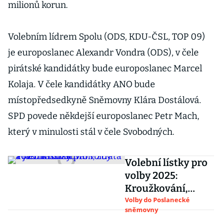
milionů korun.
Volebním lídrem Spolu (ODS, KDU-ČSL, TOP 09)
je europoslanec Alexandr Vondra (ODS), v čele
pirátské kandidátky bude europoslanec Marcel
Kolaja. V čele kandidátky ANO bude
místopředsedkyně Sněmovny Klára Dostálová.
SPD povede někdejší europoslanec Petr Mach,
který v minulosti stál v čele Svobodných.
Volební lístky pro
volby 2025:
Kroužkování,
ztráta a jak
Volby do Poslanecké
sněmovny
hlasovat