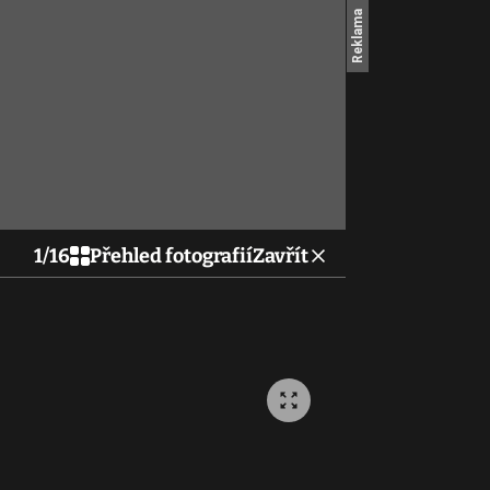
1
/
16
Přehled fotografií
Zavřít