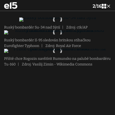
2
/
16
Ruský bombardér Su-34 nad Sýrií
|
Zdroj: ctk/AP
Ruský bombardér Il-95 sledován britskou stíhačkou
Eurofighter Typhoon
|
Zdroj: Royal Air Force
Příště chce Rogozin navštívit Rumunsko na palubě bombardéru
Tu-160
|
Zdroj: Vasilij Zimin - Wikimedia Commons