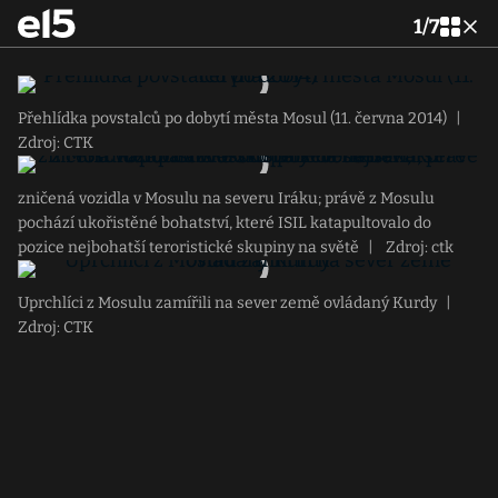
1
/
7
Přehlídka povstalců po dobytí města Mosul (11. června 2014)
|
Zdroj: CTK
zničená vozidla v Mosulu na severu Iráku; právě z Mosulu
pochází ukořistěné bohatství, které ISIL katapultovalo do
pozice nejbohatší teroristické skupiny na světě
|
Zdroj: ctk
Uprchlíci z Mosulu zamířili na sever země ovládaný Kurdy
|
Zdroj: CTK