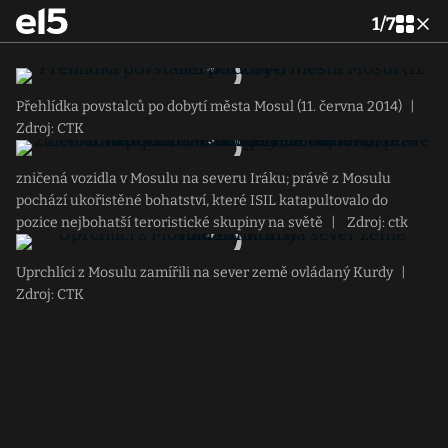
1
/
7
Přehlídka povstalců po dobytí města Mosul (11. června 2014)
|
Zdroj: CTK
zničená vozidla v Mosulu na severu Iráku; právě z Mosulu
pochází ukořistěné bohatství, které ISIL katapultovalo do
pozice nejbohatší teroristické skupiny na světě
|
Zdroj: ctk
Uprchlíci z Mosulu zamířili na sever země ovládaný Kurdy
|
Zdroj: CTK