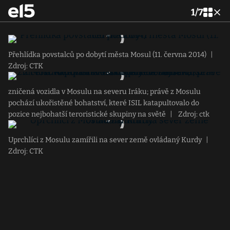
1
/
7
Přehlídka povstalců po dobytí města Mosul (11. června 2014)
|
Zdroj: CTK
zničená vozidla v Mosulu na severu Iráku; právě z Mosulu
pochází ukořistěné bohatství, které ISIL katapultovalo do
pozice nejbohatší teroristické skupiny na světě
|
Zdroj: ctk
Uprchlíci z Mosulu zamířili na sever země ovládaný Kurdy
|
Zdroj: CTK