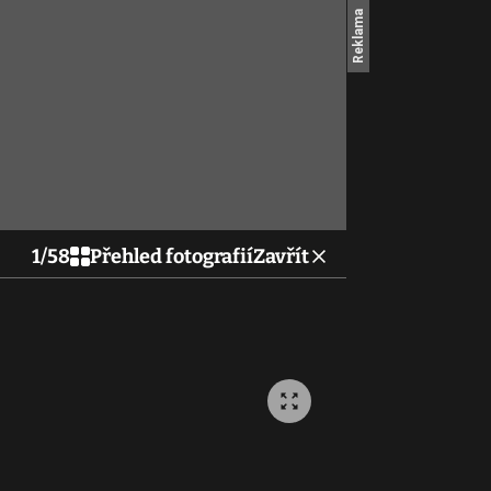
1
/
58
Přehled fotografií
Zavřít