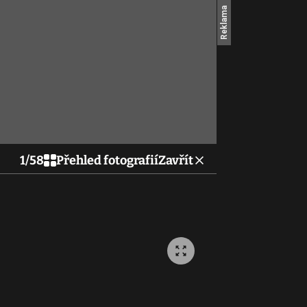
1
/
58
Přehled fotografií
Zavřít