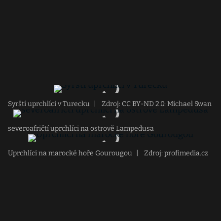
Syrští uprchlíci v Turecku
|
Zdroj: CC BY-ND 2.0: Michael Swan
severoafričtí uprchlíci na ostrově Lampedusa
Uprchlíci na marocké hoře Gourougou
|
Zdroj: profimedia.cz