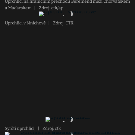
Uprchlíci na hraničním přechodu Beremend mezi Chorvatskem
a Maďarskem
|
Zdroj: ctk/ap
Uprchlíci v Mnichově
|
Zdroj: CTK
Syrští uprchlíci,
|
Zdroj: ctk