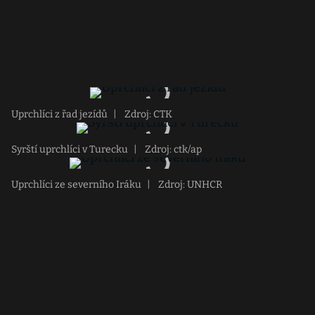
Uprchlíci z řad jezídů
|
Zdroj: CTK
Syrští uprchlíci v Turecku
|
Zdroj: ctk/ap
Uprchlíci ze severního Iráku
|
Zdroj: UNHCR