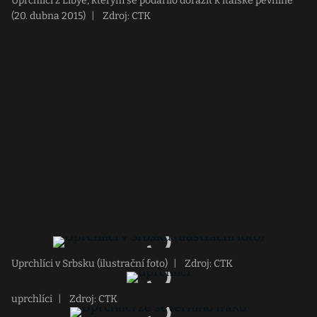
Uprchlíci z Libye, kterým se podařilo dorazit k italské pevnině
(20. dubna 2015)
|
Zdroj: CTK
Uprchlíci v Srbsku (ilustrační foto)
|
Zdroj: CTK
uprchlíci
|
Zdroj: CTK