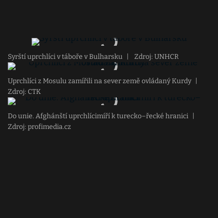
Syrští uprchlíci v táboře v Bulharsku
|
Zdroj: UNHCR
Uprchlíci z Mosulu zamířili na sever země ovládaný Kurdy
|
Zdroj: CTK
Do unie. Afghánští uprchlícimíří k turecko–řecké hranici
|
Zdroj: profimedia.cz